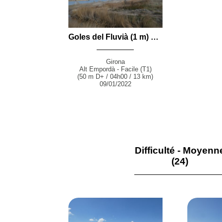
Goles del Fluvià (1 m) en boucle par le Càmping las Dunas, la Platja de Sant Pere Pescador et le Club Nautic de Sant Pere Pescador depuis l'Armentera
Girona
Alt Empordà - Facile (T1)
(50 m D+ / 04h00 / 13 km)
09/01/2022
Difficulté - Moyenn
(24)