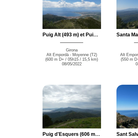
Puig Alt (493 m) et Puig de l'Àliga (463 m) en boucle par la Muntanyeta, le Pla de les Gates, le Pla de Can Causa et Mas Oliva depuis Roses
Girona
Alt Empordà - Moyenne (T2)
Alt Empor
(600 m D+ / 05h15 / 15,5 km)
(550 m D+
08/05/2022
0
Puig d'Esquers (606 m), Puig del Llop (455 m) et Puig Tifell (409 m) en boucle par Sant Silvestre de Valleta, Sant Martí de Vallmala, le Coll de les Portes et Sant Genís del Terrer depuis la Valleta (Llançà)