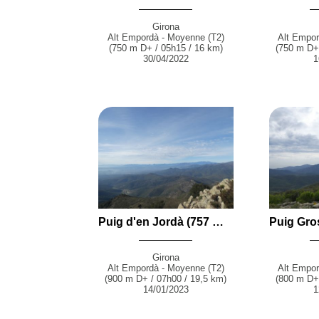
Girona
Alt Empordà - Moyenne (T2)
Alt Empor
(750 m D+ / 05h15 / 16 km)
(750 m D+ 
30/04/2022
1
Puig d'en Jordà (757 m), Puig de la Calma (712 m), Puig del Torn (662 m), les Roques Blanques (578 m) et Puig del Roure (391 m) en boucle par Sant Quirze de Colera, le Coll de Plaja, le Coll de Dofines et le Coll del Quirc depuis Vilamaniscle
Girona
Alt Empordà - Moyenne (T2)
Alt Empor
(900 m D+ / 07h00 / 19,5 km)
(800 m D+ 
14/01/2023
1