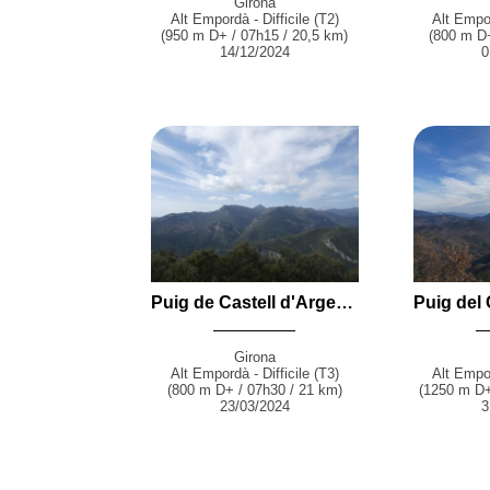
Girona
Alt Empordà - Difficile (T2)
Alt Empor
(950 m D+ / 07h15 / 20,5 km)
(800 m D+
14/12/2024
0
Puig de Castell d'Arget (839 m) et Puig de la Fiona (828 m) par les Gorgues de la Muga, le Castell del Serrat i Colomar, la Figa et la Pardella depuis Albanyà
Girona
Alt Empordà - Difficile (T3)
Alt Empor
(800 m D+ / 07h30 / 21 km)
(1250 m D+
23/03/2024
3