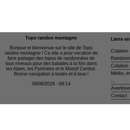
Topo randos montagne
Liens a
Bonjour et bienvenue sur le site de Topo
Cotation 
randos montagne ! Ce site a pour vocation de
faire partager des topos de randonnées de
Randonn
tous niveaux pour des balades à la fois dans
Cotation
les Alpes, les Pyrénées et le Massif Central.
Météo, e
Bonne navigation à toutes et à tous !
...
08/08/2026 - 06:14
Avertiss
Contact