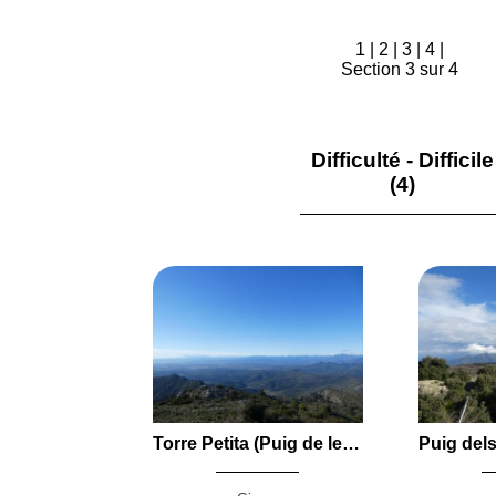
1
|
2
|
3
|
4
|
Section 3 sur 4
Difficulté - Difficile
(4)
Torre Petita (Puig de les Barbes del Boc) (747 m), Puig de Tarabaus (Puig de Taravaus) (699 m) et Puig de l'Ossetera (558 m) en boucle par Molinàs, le Coll de les Artigues, le Coll de les Llaceres et le Coll del Falcó depuis Colera