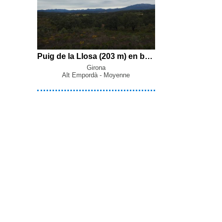
Puig de la Llosa (203 m) en boucle par la Pedra del Sacrifici, la Barraca del Lladre, les Estanys de la Jonquera et le Menhir del Querafumat depuis Capmany
Girona
Alt Empordà - Moyenne