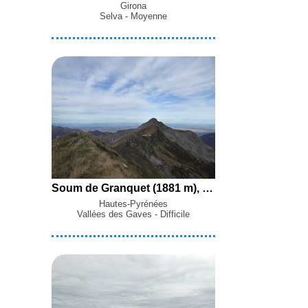
Girona
Selva - Moyenne
Soum de Granquet (1881 m), Pic de l'Estibète (1851 m) et Soum d'Arrouy (1836 m) par le Col de Spandelles depuis Ferrières
Hautes-Pyrénées
Vallées des Gaves - Difficile