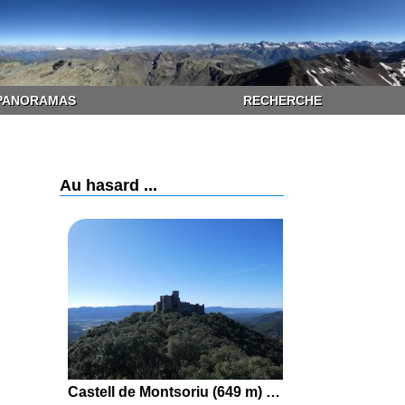
PANORAMAS
RECHERCHE
Au hasard ...
Castell de Montsoriu (649 m) et Torre de les Bruixes (626 m) en boucle par le Collet de Can Julià, Can Joià, le Coll de Castellar et le Coll de n'Orri depuis Breda