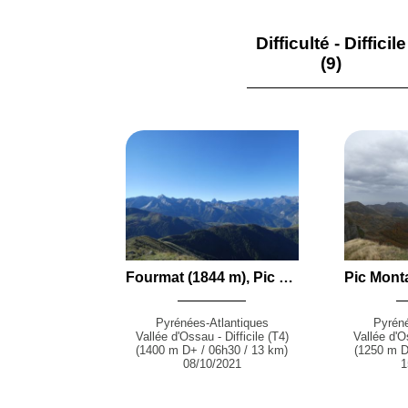
Difficulté - Difficile
(9)
Fourmat (1844 m), Pic de Coos (1821 m) et le Tousseau (1693 m) en boucle par les Granges du Dès, le Col d'Agnourès, la Crête de Guttères et le Port d'Aste depuis Aste-Béon
Pyrénées-Atlantiques
Pyréné
Vallée d'Ossau - Difficile (T4)
Vallée d'O
(1400 m D+ / 06h30 / 13 km)
(1250 m D
08/10/2021
1