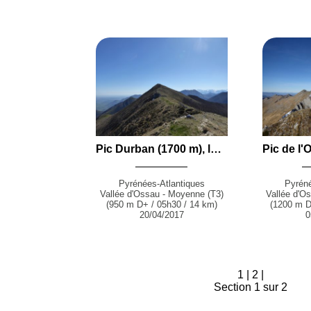
Pic Durban (1700 m), le Mail (1665 m) et Soum de Quiala (1654 m) en boucle par la Coume de Bayle et le Col des Houssats depuis le Port de Castet (Castet)
Pyrénées-Atlantiques
Pyréné
Vallée d'Ossau - Moyenne (T3)
Vallée d'O
(950 m D+ / 05h30 / 14 km)
(1200 m D
20/04/2017
0
1
|
2
|
Section 1 sur 2