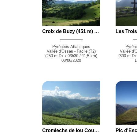
Croix de Buzy (451 m) en boucle par Guillon, la Serre et Batmale depuis Rébénacq
Pyrénées-Atlantiques
Pyréné
Vallée d'Ossau - Facile (T2)
Vallée d'
(250 m D+ / 03h30 / 11,5 km)
(300 m D+
08/06/2020
1
Cromlechs de lou Couraus (969 m) en boucle par la Chapelle de Houndas, le Plateau de Houndas, le Plateau de la Técouère et le Col du Porteigt depuis Bilhères-en-Ossau