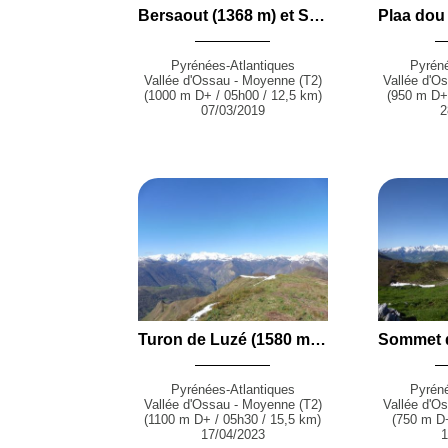
Bersaout (1368 m) et Soum de Counée (1361 m) par le Plateau du Zoum, le Bois d'Izeste et le Cayolar de Lazercou depuis le Pont des Granges Médevielle (Izeste)
Pyrénées-Atlantiques
Pyréné
Vallée d'Ossau - Moyenne (T2)
Vallée d'O
(1000 m D+ / 05h00 / 12,5 km)
(950 m D+ 
07/03/2019
2
Turon de Luzé (1580 m) et Pic d'Auzu (1514 m) par Listo, le Chemin du Col de Louvie et le Plaa d'Auzu depuis Louvie-Soubiron
Pyrénées-Atlantiques
Pyréné
Vallée d'Ossau - Moyenne (T2)
Vallée d'O
(1100 m D+ / 05h30 / 15,5 km)
(750 m D+
17/04/2023
1