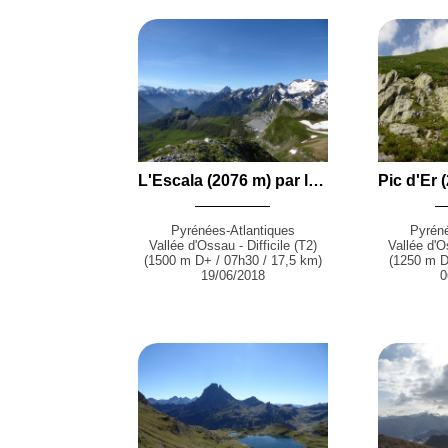
L'Escala (2076 m) par la Piste d'Arriutort, la Cabane d'Arriutort, le Col de la Taillandère et le Lac du Montagnon depuis Laruns
Pyrénées-Atlantiques
Pyréné
Vallée d'Ossau - Difficile (T2)
Vallée d'O
(1500 m D+ / 07h30 / 17,5 km)
(1250 m D
19/06/2018
0