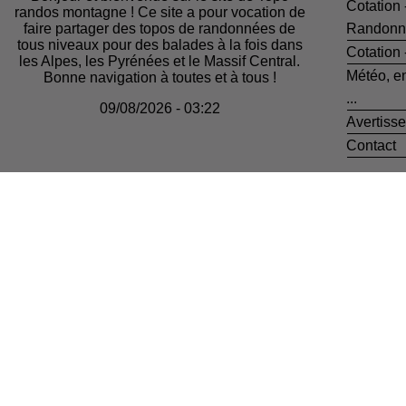
Cotation 
randos montagne ! Ce site a pour vocation de
faire partager des topos de randonnées de
Randonn
tous niveaux pour des balades à la fois dans
Cotation
les Alpes, les Pyrénées et le Massif Central.
Météo, e
Bonne navigation à toutes et à tous !
...
09/08/2026 - 03:22
Avertiss
Contact