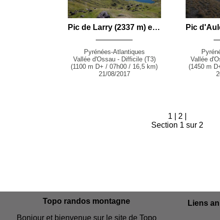
Pic de Larry (2337 m) et Pic d'Ayous (2288 m) en boucle par le Col d'Aas de Bielle et les Lacs d'Ayous depuis le Parking de Bious-Oumette (Laruns)
Pyrénées-Atlantiques
Pyréné
Vallée d'Ossau - Difficile (T3)
Vallée d'O
(1100 m D+ / 07h00 / 16,5 km)
(1450 m D+
21/08/2017
2
1
|
2
|
Section 1 sur 2
Topo randos montagne
Liens a
Bonjour et bienvenue sur le site de Topo