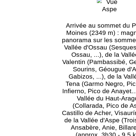
Arrivée au sommet du P
Moines (2349 m) : magn
panorama sur les sommet
Vallée d'Ossau (Sesques
Ossau, ...), de la Vall
Valentin (Pambassibé, Ge
Sourins, Géougue d'A
Gabizos, ...), de la Val
Tena (Garmo Negro, Pic
Infierno, Pico de Anayet...
Vallée du Haut-Arag
(Collarada, Pico de A
Castillo de Acher, Visaurín,
de la Vallée d'Aspe (Troi
Ansabère, Anie, Billare,
(approx. 3h30 - 9,5 