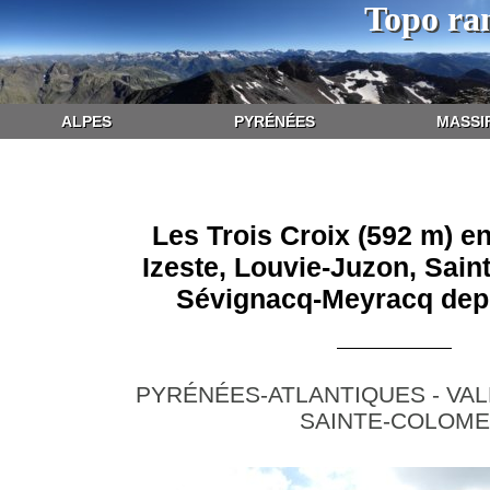
Topo ra
ALPES
PYRÉNÉES
MASSI
Les Trois Croix (592 m) e
Izeste, Louvie-Juzon, Sain
Sévignacq-Meyracq dep
PYRÉNÉES-ATLANTIQUES - VAL
SAINTE-COLOME