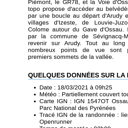
Piémont, le GR78, et la Voie d'Os
topo propose d'accéder au belvédè
par une boucle au départ d'Arudy 
villages d'Izeste, de Louvie-Ju
Colome autour du Gave d'Ossau. 
par la commune de Sévignacq-M
revenir sur Arudy. Tout au long
nombreux points de vue sont p
premiers sommets de la vallée.
QUELQUES DONNÉES SUR LA
Date : 18/03/2021 à 09h25
Météo : Partiellement couvert to
Carte IGN : IGN 1547OT Ossau 
Parc National des Pyrénées
Tracé IGN de la randonnée :
li
Openrunner