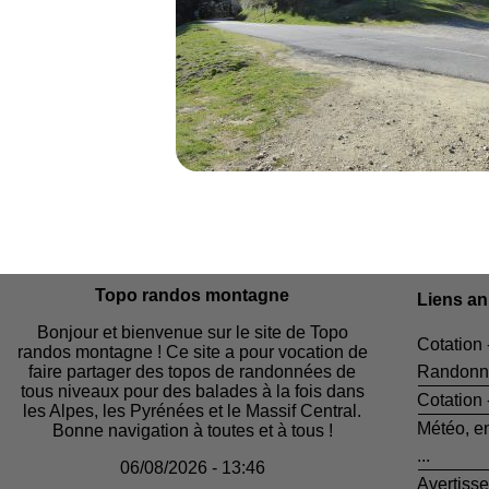
Topo randos montagne
Liens a
Bonjour et bienvenue sur le site de Topo
Cotation 
randos montagne ! Ce site a pour vocation de
faire partager des topos de randonnées de
Randonn
tous niveaux pour des balades à la fois dans
Cotation
les Alpes, les Pyrénées et le Massif Central.
Météo, e
Bonne navigation à toutes et à tous !
...
06/08/2026 - 13:46
Avertiss