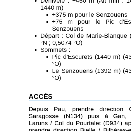
Dénivelé : +450 m (Alt min : 1
1440 m)
+375 m pour le Senzouens
+75 m pour le Pic d'Esc
Senzouens
Départ : Col de Marie-Blanque 
°N ; 0,5074 °O)
Sommets :
Pic d'Escurets (1440 m) (4
°O)
Le Senzouens (1392 m) (43
°O)
ACCÈS
Depuis Pau, prendre direction
Saragosse (N134) puis à Gan, p
Laruns / Col du Pourtalet (D934) a
prendre direction Bielle / Bilhères