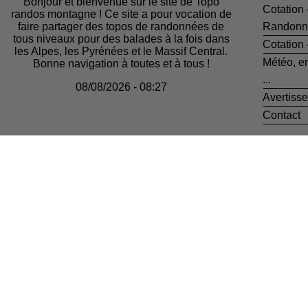
Bonjour et bienvenue sur le site de Topo
Cotation 
randos montagne ! Ce site a pour vocation de
faire partager des topos de randonnées de
Randonn
tous niveaux pour des balades à la fois dans
Cotation
les Alpes, les Pyrénées et le Massif Central.
Météo, e
Bonne navigation à toutes et à tous !
...
08/08/2026 - 08:27
Avertiss
Contact