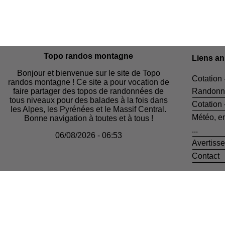
Topo randos montagne
Liens a
Bonjour et bienvenue sur le site de Topo
Cotation 
randos montagne ! Ce site a pour vocation de
faire partager des topos de randonnées de
Randonn
tous niveaux pour des balades à la fois dans
Cotation
les Alpes, les Pyrénées et le Massif Central.
Météo, e
Bonne navigation à toutes et à tous !
...
06/08/2026 - 06:53
Avertiss
Contact