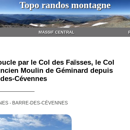
Topo randos montagne
MASSIF CENTRAL
ucle par le Col des Faïsses, le Col
'Ancien Moulin de Géminard depuis
-des-Cévennes
NES - BARRE-DES-CÉVENNES