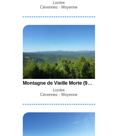
Lozère
Cévennes - Moyenne
Montagne de Vieille Morte (919 m) et Col du Serre du Pradel (785 m) en boucle par Nogaret, Serres, Sauvelongue et la Fregeyre Haute depuis le Pont de Burgen (Saint-Étienne-Vallée-Française)
Lozère
Cévennes - Moyenne