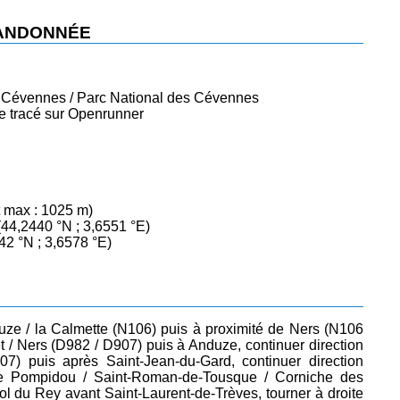
RANDONNÉE
 Cévennes / Parc National des Cévennes
 le tracé sur Openrunner
t max : 1025 m)
44,2440 °N ; 3,6551 °E)
2 °N ; 3,6578 °E)
uze / la Calmette (N106) puis à proximité de Ners (N106
et / Ners (D982 / D907) puis à Anduze, continuer direction
07) puis après Saint-Jean-du-Gard, continuer direction
le Pompidou / Saint-Roman-de-Tousque / Corniche des
 du Rey avant Saint-Laurent-de-Trèves, tourner à droite