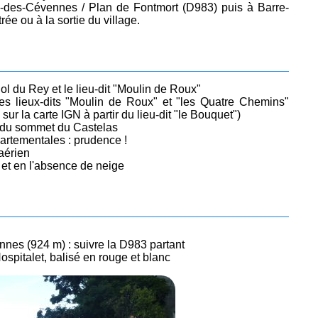
re-des-Cévennes / Plan de Fontmort (D983) puis à Barre-
ée ou à la sortie du village.
ol du Rey et le lieu-dit "Moulin de Roux"
les lieux-dits "Moulin de Roux" et "les Quatre Chemins"
sur la carte IGN à partir du lieu-dit "le Bouquet")
e du sommet du Castelas
artementales : prudence !
aérien
 et en l'absence de neige
nes (924 m) : suivre la D983 partant
'Hospitalet, balisé en rouge et blanc