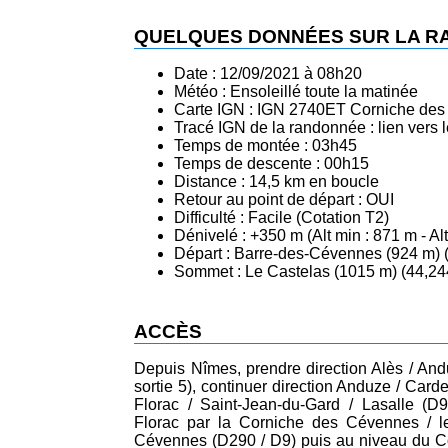
QUELQUES DONNÉES SUR LA 
Date : 12/09/2021 à 08h20
Météo : Ensoleillé toute la matinée
Carte IGN : IGN 2740ET Corniche des
Tracé IGN de la randonnée :
lien vers
Temps de montée : 03h45
Temps de descente : 00h15
Distance : 14,5 km en boucle
Retour au point de départ : OUI
Difficulté : Facile (Cotation T2)
Dénivelé : +350 m (Alt min : 871 m - Al
Départ : Barre-des-Cévennes (924 m) (
Sommet : Le Castelas (1015 m) (44,244
ACCÈS
Depuis Nîmes, prendre direction Alès / And
sortie 5), continuer direction Anduze / Card
Florac / Saint-Jean-du-Gard / Lasalle (D9
Florac par la Corniche des Cévennes / 
Cévennes (D290 / D9) puis au niveau du Col