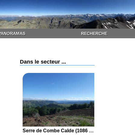
PANORAMAS
RECHERCHE
Dans le secteur ...
Serre de Combe Calde (1086 m) en boucle par le Col de Porte, Massevaques, le Col de Peyrérol et le Gua depuis Rousses