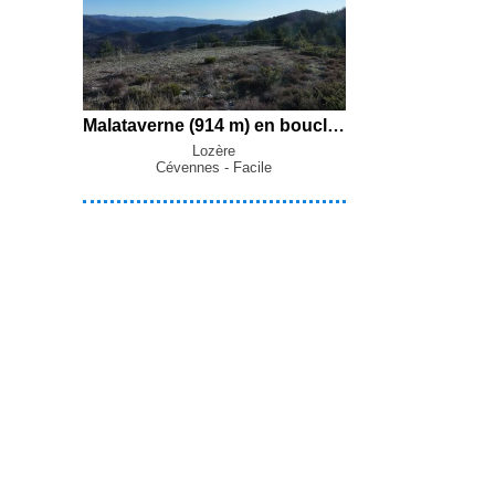
Malataverne (914 m) en boucle par le Chemin de Castanet, le Col de Lique-Ser et le Château de Nogaret depuis Saint-André-de-Valborgne
Lozère
Cévennes - Facile