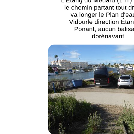
L'Étang du Médard (1 m) 
le chemin partant tout dr
va longer le Plan d'ea
Vidourle direction Éta
Ponant, aucun balis
dorénavant