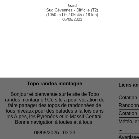
Gard
Sud Cévennes - Difficile (T2)
(1050 m D+ / 05h45 / 16 km)
05/09/2021
Topo randos montagne
Liens a
Bonjour et bienvenue sur le site de Topo
Cotation 
randos montagne ! Ce site a pour vocation de
faire partager des topos de randonnées de
Randonn
tous niveaux pour des balades à la fois dans
Cotation
les Alpes, les Pyrénées et le Massif Central.
Météo, e
Bonne navigation à toutes et à tous !
...
08/08/2026 - 03:33
Avertiss