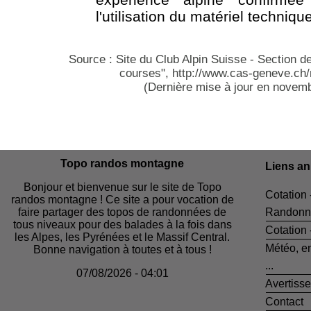
l'utilisation du matériel techniqu
Source : Site du Club Alpin Suisse - Section d
courses", http://www.cas-geneve.c
(Dernière mise à jour en novem
Topo randos montagne
Liens a
Bonjour et bienvenue sur le site de Topo
Cotation 
randos montagne ! Ce site a pour vocation de
faire partager des topos de randonnées de
Randonn
tous niveaux pour des balades à la fois dans
Cotation
les Alpes, les Pyrénées et le Massif Central.
Météo, e
Bonne navigation à toutes et à tous !
...
07/08/2026 - 04:01
Avertiss
Contact