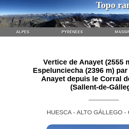
Topo ra
ALPES
PYRÉNÉES
MASSI
Vertice de Anayet (2555 
Espelunciecha (2396 m) par 
Anayet depuis le Corral d
(Sallent-de-Gálle
HUESCA - ALTO GÁLLEGO -