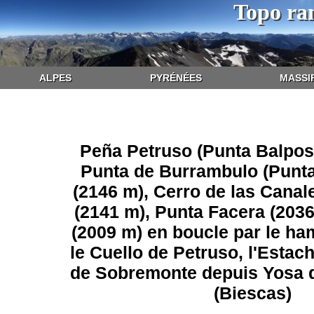
Topo ra
ALPES
PYRÉNÉES
MASSI
Peña Petruso (Punta Balposa
Punta de Burrambulo (Punt
(2146 m), Cerro de las Canal
(2141 m), Punta Facera (2036
(2009 m) en boucle par le ha
le Cuello de Petruso, l'Estac
de Sobremonte depuis Yosa 
(Biescas)