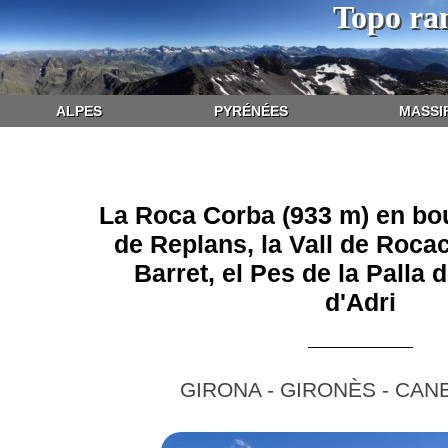
Topo ra
ALPES
PYRÉNÉES
MASSI
La Roca Corba (933 m) en bou
de Replans, la Vall de Roca
Barret, el Pes de la Palla 
d'Adri
GIRONA - GIRONÈS - CANE