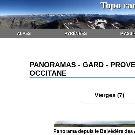
Topo ra
ALPES
PYRÉNÉES
MASSI
PANORAMAS - GARD - PROV
OCCITANE
Vierges (7)