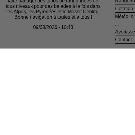
faire partager des topos de randonnées de
Randonn
tous niveaux pour des balades à la fois dans
Cotation
les Alpes, les Pyrénées et le Massif Central.
Météo, e
Bonne navigation à toutes et à tous !
...
09/08/2026 - 10:43
Avertiss
Contact