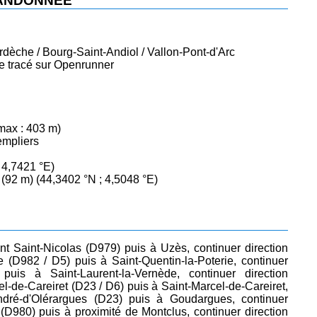
RANDONNÉE
dèche / Bourg-Saint-Andiol / Vallon-Pont-d'Arc
 le tracé sur Openrunner
 max : 403 m)
empliers
 4,7421 °E)
(92 m) (44,3402 °N ; 4,5048 °E)
t Saint-Nicolas (D979) puis à Uzès, continuer direction
e (D982 / D5) puis à Saint-Quentin-la-Poterie, continuer
 puis à Saint-Laurent-la-Vernède, continuer direction
l-de-Careiret (D23 / D6) puis à Saint-Marcel-de-Careiret,
ndré-d'Olérargues (D23) puis à Goudargues, continuer
 (D980) puis à proximité de Montclus, continuer direction