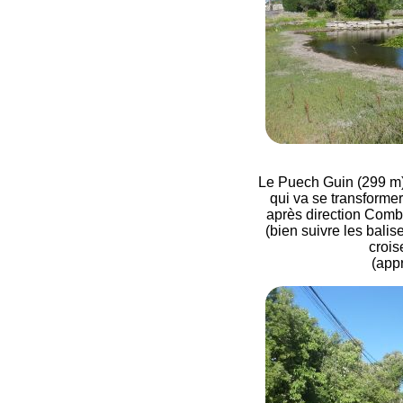
Le Puech Guin (299 m) :
qui va se transforme
après direction Combe
(bien suivre les balis
crois
(app