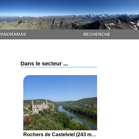
PANORAMAS
RECHERCHE
Dans le secteur ...
Rochers de Castelviel (243 m) en boucle par le Puit, la Grange de Meisselle, Aiguèze et la Blanchisserie depuis Saint-Julien-de-Peyrolas