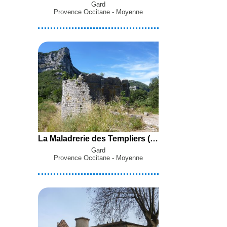
Gard
Provence Occitane - Moyenne
La Maladrerie des Templiers (92 m) en boucle par la Flassade, la Combe du Cros, les Ingranatières et le Terme des Fades depuis le Garn
Gard
Provence Occitane - Moyenne