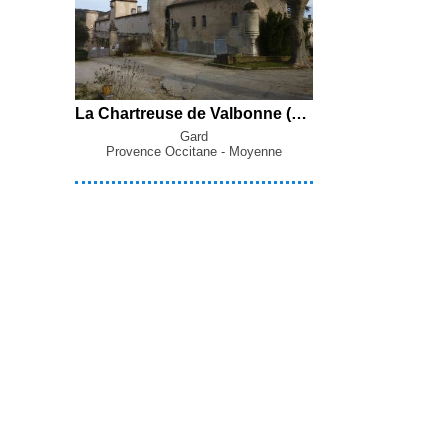
La Chartreuse de Valbonne (212 m) en boucle par la Croix du Rat, Saint-Paulet-de-Caisson, le Chemin de Saint-Jean et le Bois de Sagnés depuis Carsan
Gard
Provence Occitane - Moyenne