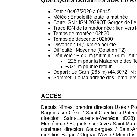
QUELQUES DONNÉES SUR LA 
Date : 04/07/2020 à 08h45
Météo : Ensoleillé toute la matinée
Carte IGN : IGN 2939OT Gorges de l'Ar
Tracé IGN de la randonnée :
lien vers
Temps de montée : 02h30
Temps de descente : 02h00
Distance : 14,5 km en boucle
Difficulté : Moyenne (Cotation T2)
Dénivelé : +550 m (Alt min : 74 m - Alt
+225 m pour la Maladrerie des T
+325 m pour le retour
Départ : Le Garn (265 m) (44,3072 °N ;
Sommet : La Maladrerie des Templiers 
ACCÈS
Depuis Nîmes, prendre direction Uzès / Pon
Bagnols-sur-Cèze / Saint-Quentin-la-Poteri
direction Saint-Laurent-la-Vernède (D23)
Montélimar / Bagnols-sur-Cèze / Saint-Marce
continuer direction Goudargues / Saint-A
direction Barjac / Orgnac-l'Aven / Montclus