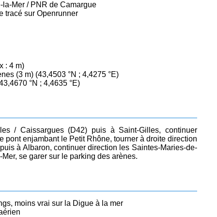
e-la-Mer / PNR de Camargue
 le tracé sur Openrunner
x : 4 m)
ènes (3 m) (43,4503 °N ; 4,4275 °E)
43,4670 °N ; 4,4635 °E)
les / Caissargues (D42) puis à Saint-Gilles, continuer
e pont enjambant le Petit Rhône, tourner à droite direction
puis à Albaron, continuer direction les Saintes-Maries-de-
Mer, se garer sur le parking des arènes.
gs, moins vrai sur la Digue à la mer
aérien