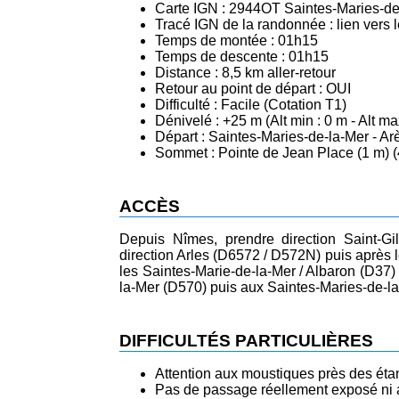
Carte IGN : 2944OT Saintes-Maries-d
Tracé IGN de la randonnée :
lien vers
Temps de montée : 01h15
Temps de descente : 01h15
Distance : 8,5 km aller-retour
Retour au point de départ : OUI
Difficulté : Facile (Cotation T1)
Dénivelé : +25 m (Alt min : 0 m - Alt ma
Départ : Saintes-Maries-de-la-Mer - Ar
Sommet : Pointe de Jean Place (1 m) (
ACCÈS
Depuis Nîmes, prendre direction Saint-Gil
direction Arles (D6572 / D572N) puis après l
les Saintes-Marie-de-la-Mer / Albaron (D37) 
la-Mer (D570) puis aux Saintes-Maries-de-la-
DIFFICULTÉS PARTICULIÈRES
Attention aux moustiques près des étan
Pas de passage réellement exposé ni 