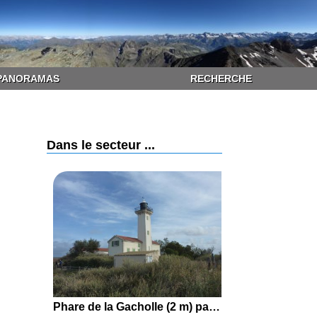
PANORAMAS
RECHERCHE
Dans le secteur ...
Phare de la Gacholle (2 m) par le Pertuis de la Fourcade, le Pertuis de Rousty et la Digue à la Mer depuis les Saintes-Maries-de-la-Mer