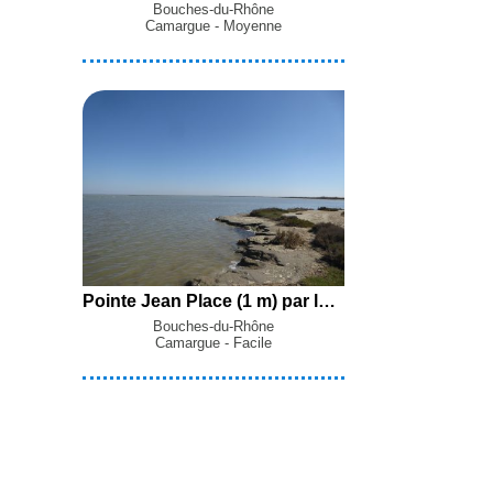
Bouches-du-Rhône
Camargue - Moyenne
Pointe Jean Place (1 m) par le Pertuis de la Fourcade et la Digue à la mer depuis les Saintes-Maries-de-la-Mer
Bouches-du-Rhône
Camargue - Facile