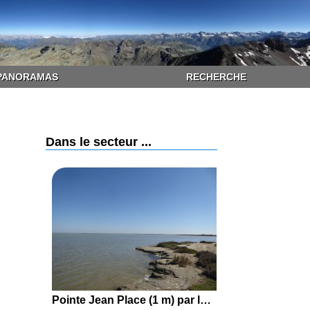
PANORAMAS
RECHERCHE
Dans le secteur ...
Pointe Jean Place (1 m) par le Pertuis de la Fourcade et la Digue à la mer depuis les Saintes-Maries-de-la-Mer