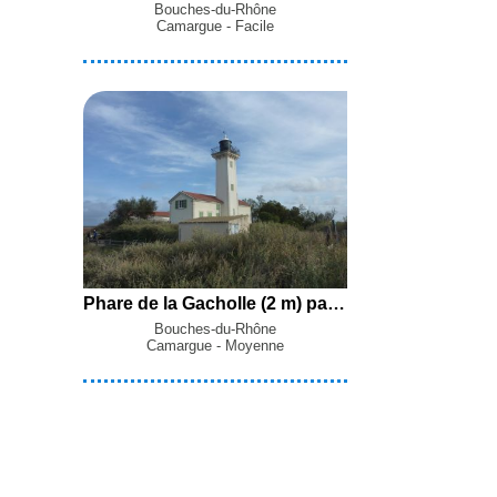
Bouches-du-Rhône
Camargue - Facile
Phare de la Gacholle (2 m) par le Pertuis de la Fourcade, le Pertuis de Rousty et la Digue à la Mer depuis les Saintes-Maries-de-la-Mer
Bouches-du-Rhône
Camargue - Moyenne