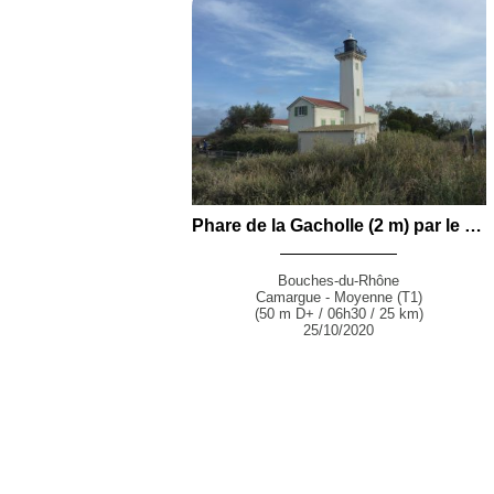
Phare de la Gacholle (2 m) par le Pertuis de la Fourcade, le Pertuis de Rousty et la Digue à la Mer depuis les Saintes-Maries-de-la-Mer
Bouches-du-Rhône
Camargue - Moyenne (T1)
(50 m D+ / 06h30 / 25 km)
25/10/2020