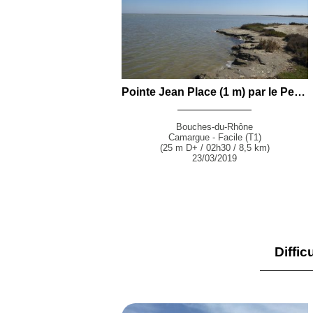
Pointe Jean Place (1 m) par le Pertuis de la Fourcade et la Digue à la mer depuis les Saintes-Maries-de-la-Mer
Bouches-du-Rhône
Camargue - Facile (T1)
(25 m D+ / 02h30 / 8,5 km)
23/03/2019
Diffic