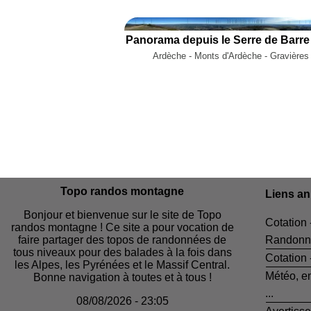
Panorama depuis le Serre de Barre
Ardèche - Monts d'Ardèche - Gravières
Topo randos montagne
Liens a
Bonjour et bienvenue sur le site de Topo
Cotation 
randos montagne ! Ce site a pour vocation de
faire partager des topos de randonnées de
Randonn
tous niveaux pour des balades à la fois dans
Cotation
les Alpes, les Pyrénées et le Massif Central.
Météo, e
Bonne navigation à toutes et à tous !
...
08/08/2026 - 23:05