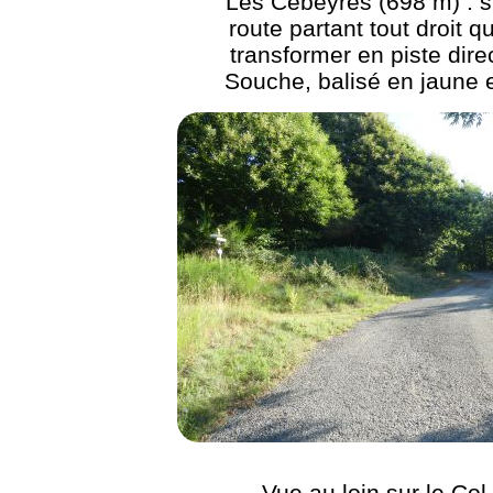
Les Cebeyres (698 m) : s
route partant tout droit q
transformer en piste direc
Souche, balisé en jaune 
Vue au loin sur le Col