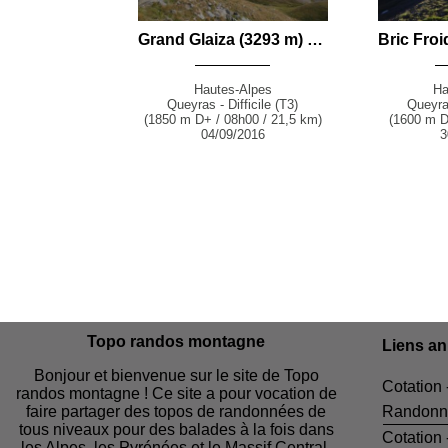
Grand Glaiza (3293 m) et Pic du Malrif (2906 m) par les Lacs du Malrif depuis Aiguilles
Hautes-Alpes
Ha
Queyras - Difficile (T3)
Queyras
(1850 m D+ / 08h00 / 21,5 km)
(1600 m D
04/09/2016
3
Topo randos montagne
Liens a
Bonjour et bienvenue sur le site de Topo
Cotation 
randos montagne ! Ce site a pour vocation de
faire partager des topos de randonnées de
Randonn
tous niveaux pour des balades à la fois dans
Cotation
les Alpes, les Pyrénées et le Massif Central.