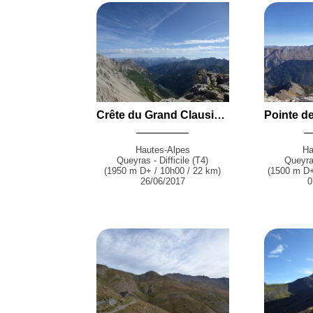
Crête du Grand Clausis (2775 m) en boucle par les Lacs de l'Ascension et Escur depuis la Roche-de-Rame
Hautes-Alpes
Ha
Queyras - Difficile (T4)
Queyras
(1950 m D+ / 10h00 / 22 km)
(1500 m D+
26/06/2017
0