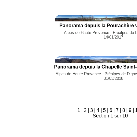
Panorama depuis la Pourachère v
Alpes de Haute-Provence - Préalpes de Di
14/01/2017
Alpes de Haute-Provence - Préalpes de Digne 
31/03/2018
1
|
2
|
3
|
4
|
5
|
6
|
7
|
8
|
9
|
Section 1 sur 10