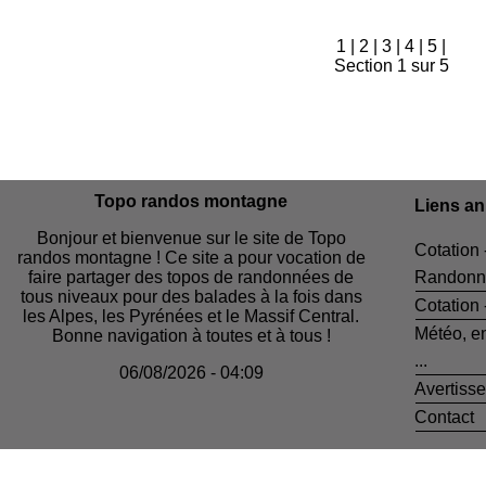
1
|
2
|
3
|
4
|
5
|
Section 1 sur 5
Topo randos montagne
Liens a
Bonjour et bienvenue sur le site de Topo
Cotation 
randos montagne ! Ce site a pour vocation de
faire partager des topos de randonnées de
Randonn
tous niveaux pour des balades à la fois dans
Cotation
les Alpes, les Pyrénées et le Massif Central.
Météo, e
Bonne navigation à toutes et à tous !
...
06/08/2026 - 04:09
Avertiss
Contact