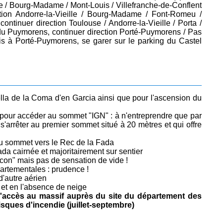
lle / Bourg-Madame / Mont-Louis / Villefranche-de-Conflent
ction Andorre-la-Vieille / Bourg-Madame / Font-Romeu /
tinuer direction Toulouse / Andorre-la-Vieille / Porta /
 du Puymorens, continuer direction Porté-Puymorens / Pas
s à Porté-Puymorens, se garer sur le parking du Castel
ella de la Coma d'en Garcia ainsi que pour l'ascension du
pour accéder au sommet "IGN" : à n'entreprendre que par
'arrêter au premier sommet situé à 20 mètres et qui offre
du sommet vers le Rec de la Fada
da cairnée et majoritairement sur sentier
n" mais pas de sensation de vide !
artementales : prudence !
'autre aérien
 et en l'absence de neige
 d'accès au massif auprès du site du département des
sques d'incendie (juillet-septembre)