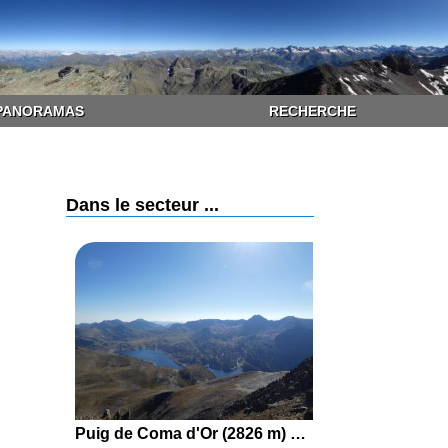
PANORAMAS
RECHERCHE
Dans le secteur ...
Puig de Coma d'Or (2826 m) en boucle par le Col de Puymorens, la Vall d'en Garcia, l'Estany de Lanós et la Vall de l'Aravó depuis Porté-Puymorens