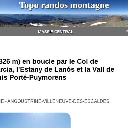
Topo randos montagne
MASSIF CENTRAL
26 m) en boucle par le Col de
cia, l'Estany de Lanós et la Vall de
uis Porté-Puymorens
E - ANGOUSTRINE-VILLENEUVE-DES-ESCALDES