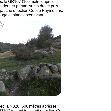
ec le GR107 (100 mètres après le
 dernier partant sur la droite puis
gauche direction Col de Puymorens,
ouge et blanc dorénavant
ec la N320 (600 mètres après le
R107 partant tout droit direction Col