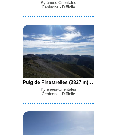
Pyrénées-Orientales
Cerdagne - Difficile
Puig de Finestrelles (2827 m), Pic de Núria (2794 m) et Puig del Coll de Finestrelles (2744 m) en boucle par le Port de Llo, la Vall d'Eina, le Coll de Finestrelles et les Gorges del Segre depuis Llo
Pyrénées-Orientales
Cerdagne - Difficile