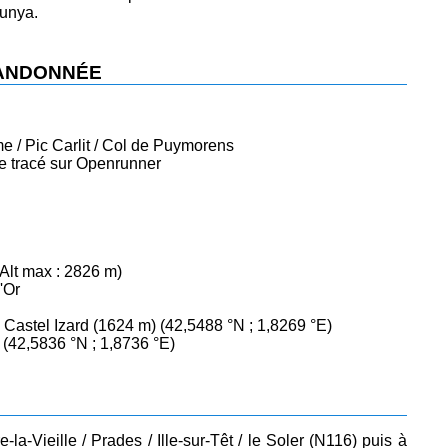
lunya.
RANDONNÉE
/ Pic Carlit / Col de Puymorens
 le tracé sur Openrunner
 Alt max : 2826 m)
'Or
 Castel Izard (1624 m) (42,5488 °N ; 1,8269 °E)
(42,5836 °N ; 1,8736 °E)
la-Vieille / Prades / Ille-sur-Têt / le Soler (N116) puis à