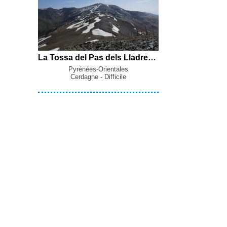
La Tossa del Pas dels Lladres (2662 m), Pic de Dòrria (2547 m) et Pic de Duraneu (Pic de Credells) (2539 m) en boucle par la Jaça del Pau, la Borne Frontière 505, le Coll de Queralbs et la Capella de Sant Bernabeu depuis Valcebollère
Pyrénées-Orientales
Cerdagne - Difficile