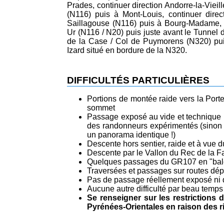
Prades, continuer direction Andorre-la-Viei
(N116) puis à Mont-Louis, continuer dire
Saillagouse (N116) puis à Bourg-Madame, con
Ur (N116 / N20) puis juste avant le Tunnel
de la Case / Col de Puymorens (N320) pui
Izard situé en bordure de la N320.
DIFFICULTÉS PARTICULIÈRES
Portions de montée raide vers la Port
sommet
Passage exposé au vide et technique 
des randonneurs expérimentés (sinon s
un panorama identique !)
Descente hors sentier, raide et à vue 
Descente par le Vallon du Rec de la Fa
Quelques passages du GR107 en "balco
Traversées et passages sur routes dép
Pas de passage réellement exposé ni d
Aucune autre difficulté par beau temps
Se renseigner sur les restrictions
Pyrénées-Orientales en raison des ri