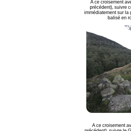
A ce croisement av
précédent), suivre ce
immédiatement sur la 
balisé en r
A ce croisement av
précédent), suivre le G