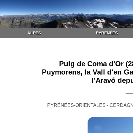
ALPES
PYRÉNÉES
Puig de Coma d'Or (28
Puymorens, la Vall d'en Gar
l'Aravó dep
PYRÉNÉES-ORIENTALES - CERDAGN