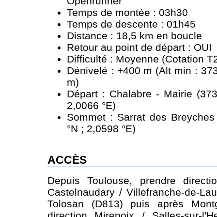
Openrunner
Temps de montée : 03h30
Temps de descente : 01h45
Distance : 18,5 km en boucle
Retour au point de départ : OUI
Difficulté : Moyenne (Cotation T
Dénivelé : +400 m (Alt min : 37
m)
Départ : Chalabre - Mairie (37
2,0066 °E)
Sommet : Sarrat des Breyches
°N ; 2,0598 °E)
ACCÈS
Depuis Toulouse, prendre direct
Castelnaudary / Villefranche-de-Lau
Tolosan (D813) puis après Montg
direction Mirepoix / Salles-sur-l