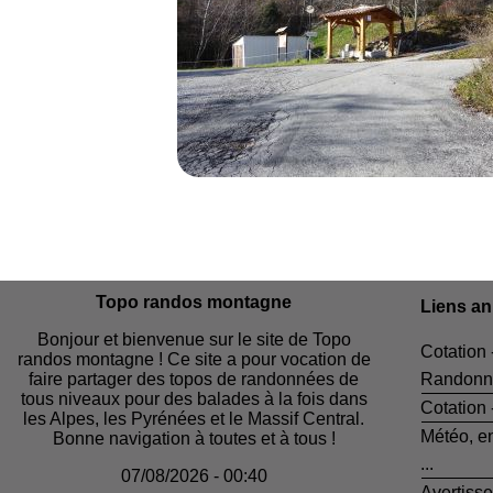
Topo randos montagne
Liens a
Bonjour et bienvenue sur le site de Topo
Cotation 
randos montagne ! Ce site a pour vocation de
faire partager des topos de randonnées de
Randonn
tous niveaux pour des balades à la fois dans
Cotation
les Alpes, les Pyrénées et le Massif Central.
Météo, e
Bonne navigation à toutes et à tous !
...
07/08/2026 - 00:40
Avertiss