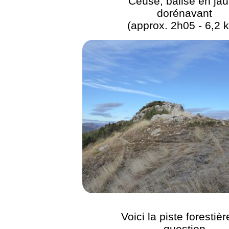
Céüse, balisé en ja
dorénavant
(approx. 2h05 - 6,2 
Voici la piste forestiè
question