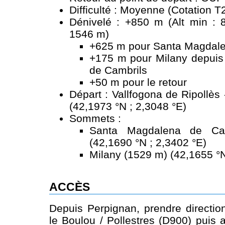
Difficulté : Moyenne (Cotation T
Dénivelé : +850 m (Alt min : 
1546 m)
+625 m pour Santa Magdale
+175 m pour Milany depui
de Cambrils
+50 m pour le retour
Départ : Vallfogona de Ripollès
(42,1973 °N ; 2,3048 °E)
Sommets :
Santa Magdalena de Ca
(42,1690 °N ; 2,3402 °E)
Milany (1529 m) (42,1655 °N
ACCÈS
Depuis Perpignan, prendre directio
le Boulou / Pollestres (D900) puis 