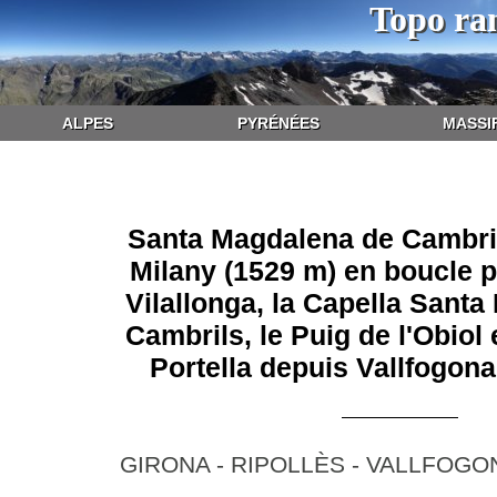
Topo ra
ALPES
PYRÉNÉES
MASSI
Santa Magdalena de Cambril
Milany (1529 m) en boucle p
Vilallonga, la Capella Sant
Cambrils, le Puig de l'Obiol 
Portella depuis Vallfogona
GIRONA - RIPOLLÈS - VALLFOGO