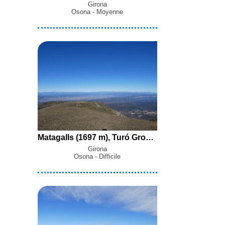
Girona
Osona - Moyenne
Matagalls (1697 m), Turó Gros del Pujol (1577 m) et Turó de Sant Segimon (1407 m) en boucle par la Mare de Déu de l'Erola, le Coll de les Tres Creus, el Pujol de Muntanya et le Castanyer de les Nou Branques depuis Viladrau
Girona
Osona - Difficile