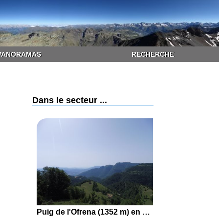
PANORAMAS
RECHERCHE
Dans le secteur ...
Puig de l'Ofrena (1352 m) en boucle par les Artigues, le Coll de Canes, la Serra de Santa Magdalena et la Creu de Llors depuis Riudaura