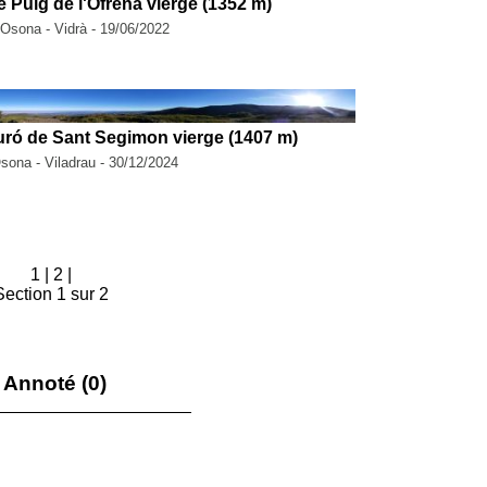
 Puig de l'Ofrena vierge (1352 m)
 Osona - Vidrà - 19/06/2022
uró de Sant Segimon vierge (1407 m)
Osona - Viladrau - 30/12/2024
1
|
2
|
Section 1 sur 2
Annoté (0)