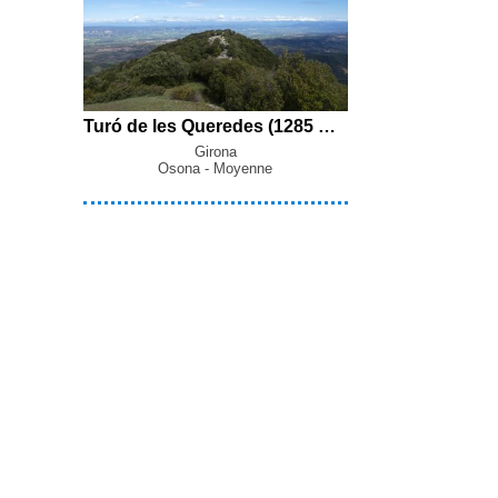
Turó de les Queredes (1285 m), Turó de la Terma d'en Planes (1263 m), Turó del Pou d'en Sala (1262 m) et Serrat de l'Oriol (1191 m) en boucle par le Mas la Sala, el Gorg Negre, le Collet de Sant Miquel et le Club de Polo Sant Antoni de Viladrau depuis Viladrau
Girona
Osona - Moyenne