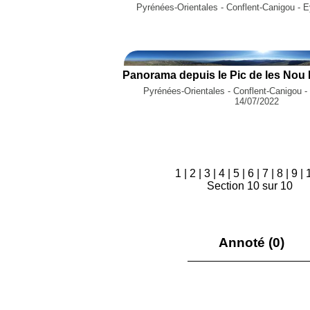
Pyrénées-Orientales - Conflent-Canigou - 
Pyrénées-Orientales - Conflent-Canigou -
14/07/2022
1
|
2
|
3
|
4
|
5
|
6
|
7
|
8
|
9
|
Section 10 sur 10
Annoté (0)