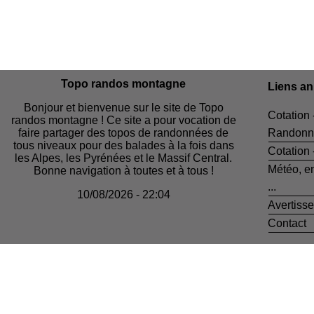
Topo randos montagne
Liens a
Bonjour et bienvenue sur le site de Topo
Cotation 
randos montagne ! Ce site a pour vocation de
faire partager des topos de randonnées de
Randonn
tous niveaux pour des balades à la fois dans
Cotation
les Alpes, les Pyrénées et le Massif Central.
Météo, e
Bonne navigation à toutes et à tous !
...
10/08/2026 - 22:04
Avertiss
Contact