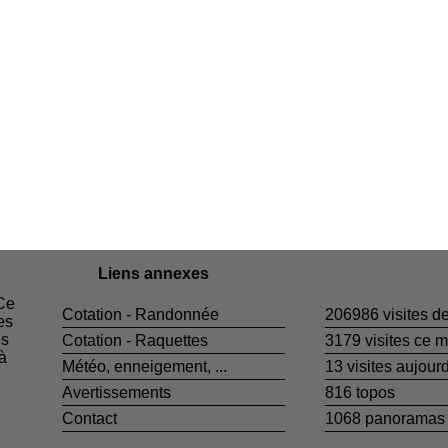
Liens annexes
 Ce
Cotation - Randonnée
206986 visites de
es
es
Cotation - Raquettes
3179 visites ce m
 à
Météo, enneigement, ...
13 visites aujourd
Avertissements
816 topos
Contact
1068 panoramas 