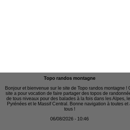
Topo randos montagne
Bonjour et bienvenue sur le site de Topo randos montagne !
site a pour vocation de faire partager des topos de randonné
de tous niveaux pour des balades à la fois dans les Alpes, l
Pyrénées et le Massif Central. Bonne navigation à toutes et
tous !
06/08/2026 - 10:46