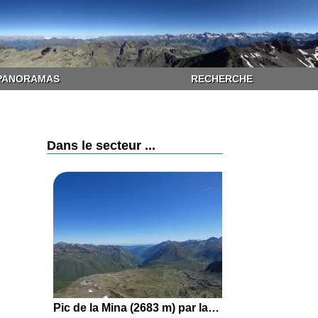
PANORAMAS
RECHERCHE
Dans le secteur ...
Pic de la Mina (2683 m) par la Station de ski de Porté-Puymorens, la Bassa de l'Orri de la Vinyola, le Télésiège du Dôme de la Mine et la Coma del Prat de l'Orri de la Vinyola depuis Porté-Puymorens