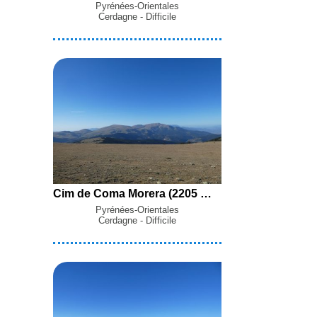
Pyrénées-Orientales
Cerdagne - Difficile
Cim de Coma Morera (2205 m) en boucle par la Fontaine dels Tres Polls, le Refuge de l'Orri d'Andreu, le Coll de Pradelles et la Fontaine Monnier depuis Osséja
Pyrénées-Orientales
Cerdagne - Difficile