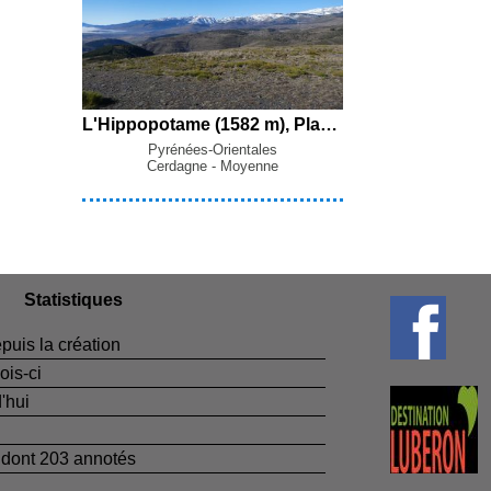
L'Hippopotame (1582 m), Plans Balladors (1535 m) et Puig de Llívia (1359 m) en boucle par Verdrinyans, Err, Estavar et le Coll Rigat depuis Saillagouse
Pyrénées-Orientales
Cerdagne - Moyenne
Statistiques
puis la création
ois-ci
'hui
dont 203 annotés