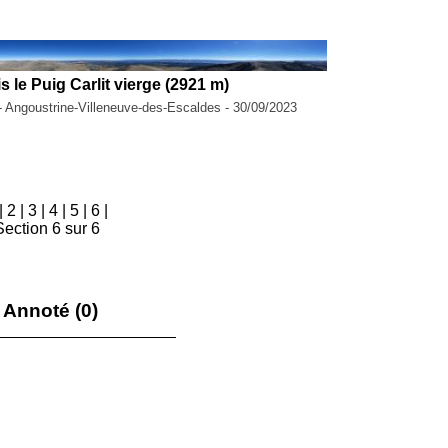
le Puig Carlit vierge (2921 m)
- Angoustrine-Villeneuve-des-Escaldes - 30/09/2023
|
2
|
3
|
4
|
5
|
6
|
Section 6 sur 6
Annoté (0)