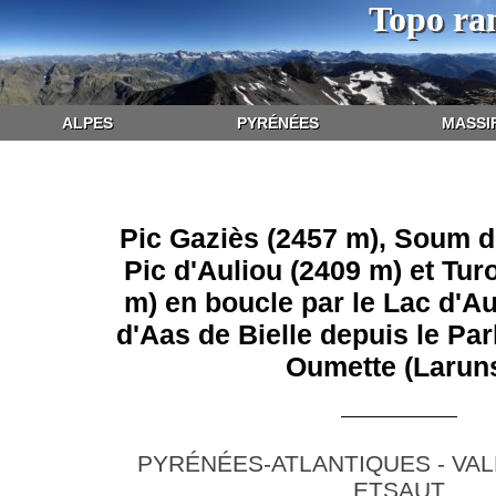
Topo ra
ALPES
PYRÉNÉES
MASSI
Pic Gaziès (2457 m), Soum d
Pic d'Auliou (2409 m) et Tur
m) en boucle par le Lac d'Aul
d'Aas de Bielle depuis le Pa
Oumette (Larun
PYRÉNÉES-ATLANTIQUES - VAL
ETSAUT