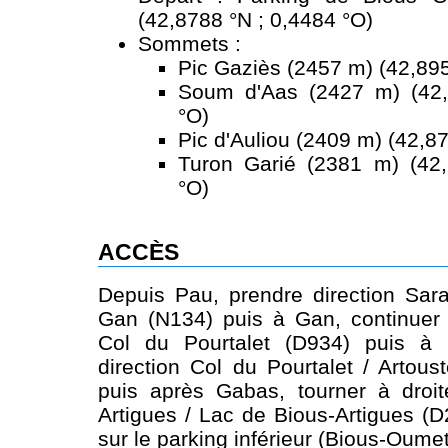
(42,8788 °N ; 0,4484 °O)
Sommets :
Pic Gaziès (2457 m) (42,895
Soum d'Aas (2427 m) (42,
°O)
Pic d'Auliou (2409 m) (42,8
Turon Garié (2381 m) (42
°O)
ACCÈS
Depuis Pau, prendre direction Sar
Gan (N134) puis à Gan, continuer 
Col du Pourtalet (D934) puis à 
direction Col du Pourtalet / Artou
puis après Gabas, tourner à droit
Artigues / Lac de Bious-Artigues (D
sur le parking inférieur (Bious-Oumet