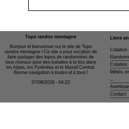
Topo randos montagne
Liens a
Bonjour et bienvenue sur le site de Topo
Cotation 
randos montagne ! Ce site a pour vocation de
faire partager des topos de randonnées de
Randonn
tous niveaux pour des balades à la fois dans
Cotation
les Alpes, les Pyrénées et le Massif Central.
Météo, e
Bonne navigation à toutes et à tous !
...
07/08/2026 - 04:22
Avertiss
Contact