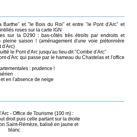
"la Barthe" et "le Bois du Roi" et entre "le Pont d'Arc" et
tillés roses sur la carte IGN
s sur la D290 : bas-côtés très étroits par endroits et
en pleine saison ! (aménagement d'une voie piétonnière
 d'Arc)
itté le Pont d'Arc jusqu'au lieu-dit "Combe d'Arc"
t-d'Arc qui passe par le hameau du Chastelas et l'office
artementales : prudence !
aérien
 et en l'absence de neige
'Arc - Office de Tourisme (100 m) :
ut droit puis celle partant sur la droite
ion Saint-Rémèze, balisé en jaune et
blanc