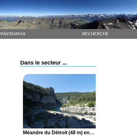
PANORAMAS
RECHERCHE
Dans le secteur ...
Méandre du Détroit (48 m) en boucle par la Chapelle Saint-Sulpice, la Plaine des Catalans, le Louby et Sauze depuis Saint-Martin-d'Ardèche