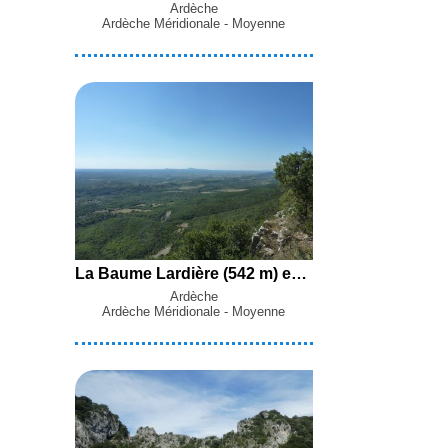
Ardèche
Ardèche Méridionale - Moyenne
La Baume Lardière (542 m) en boucle par les Travers de Font Garnide et de Roche Gaillère, la Boriette et le Ravin de la Fontaine du Merle depuis Salavas
Ardèche
Ardèche Méridionale - Moyenne