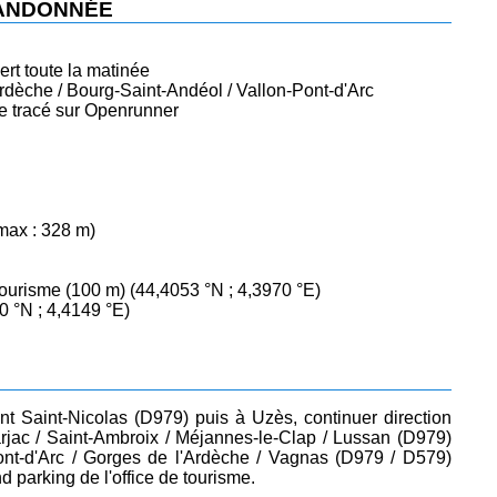
RANDONNÉE
ert toute la matinée
dèche / Bourg-Saint-Andéol / Vallon-Pont-d'Arc
 le tracé sur Openrunner
 max : 328 m)
 Tourisme (100 m) (44,4053 °N ; 4,3970 °E)
0 °N ; 4,4149 °E)
t Saint-Nicolas (D979) puis à Uzès, continuer direction
arjac / Saint-Ambroix / Méjannes-le-Clap / Lussan (D979)
Pont-d'Arc / Gorges de l'Ardèche / Vagnas (D979 / D579)
d parking de l'office de tourisme.