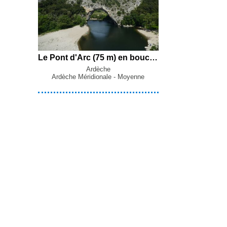
Le Pont d'Arc (75 m) en boucle par la Barthe, le Bois du Roi, Chames et la Combe d'Arc depuis Vallon-Pont-d'Arc
Ardèche
Ardèche Méridionale - Moyenne