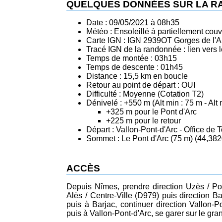
QUELQUES DONNÉES SUR LA 
Date : 09/05/2021 à 08h35
Météo : Ensoleillé à partiellement couv
Carte IGN : IGN 2939OT Gorges de l'Ar
Tracé IGN de la randonnée :
lien vers
Temps de montée : 03h15
Temps de descente : 01h45
Distance : 15,5 km en boucle
Retour au point de départ : OUI
Difficulté : Moyenne (Cotation T2)
Dénivelé : +550 m (Alt min : 75 m - Alt
+325 m pour le Pont d'Arc
+225 m pour le retour
Départ : Vallon-Pont-d'Arc - Office de
Sommet : Le Pont d'Arc (75 m) (44,382
ACCÈS
Depuis Nîmes, prendre direction Uzès / Pon
Alès / Centre-Ville (D979) puis direction B
puis à Barjac, continuer direction Vallon-
puis à Vallon-Pont-d'Arc, se garer sur le gran