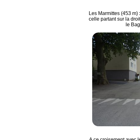
Les Marmittes (453 m) : 
celle partant sur la dro
le Bag
A ce croisement avec l