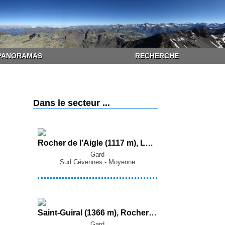
PANORAMAS
RECHERCHE
Dans le secteur ...
Rocher de l'Aigle (1117 m), La Cale (968 m), Piécamp (940 m), La Mortière (938 m) et Mauripe (822 m) par les Cols de Cabane Vieille et de Piécamp depuis Soudorgues
Gard
Sud Cévennes - Moyenne
Saint-Guiral (1366 m), Rocher de l'Aigle (876 m) et Serre de la Mouche (846 m) en boucle par le Font de Truc, le Col des Tempêtes et Boucaret depuis Alzon
Gard