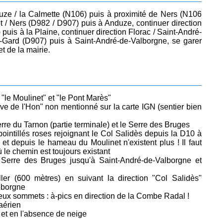
uze / la Calmette (N106) puis à proximité de Ners (N106
et / Ners (D982 / D907) puis à Anduze, continuer direction
puis à la Plaine, continuer direction Florac / Saint-André-
u-Gard (D907) puis à Saint-André-de-Valborgne, se garer
et de la mairie.
s "le Moulinet" et "le Pont Marès"
erve de l'Hon" non mentionné sur la carte IGN (sentier bien
rre du Tarnon (partie terminale) et le Serre des Bruges
pointillés roses rejoignant le Col Salidès depuis la D10 à
et depuis le hameau du Moulinet n'existent plus ! Il faut
le chemin est toujours existant
 Serre des Bruges jusqu'à Saint-André-de-Valborgne et
aller (600 mètres) en suivant la direction "Col Salidès"
lborgne
eux sommets : à-pics en direction de la Combe Radal !
aérien
 et en l'absence de neige