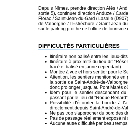
Depuis Nîmes, prendre direction Alès / And
sortie 5), continuer direction Anduze / Card
Florac / Saint-Jean-du-Gard / Lasalle (D907) 
de-Valborgne / l'Estréchure / Saint-Jean-d
sur le parking proche de l'office de tourisme 
DIFFICULTÉS PARTICULIÈRES
Itinéraire non balisé entre les lieux-dit
Itinéraire à proximité du lieu-dit "Rés
tracé et balisé en jaune cependant)
Montée à vue et hors sentier pour le Se
Attention, les sentiers mentionnés en 
la sortie de Saint-André-de-Valborgne 
donc prolonger jusqu'au Pont Marès où 
Idem pour le sentier descendant du
passant par le lieu-dit "Roque Renard"
Possibilité d'écourter la boucle à l'
directement depuis Saint-André-de-Va
Ne pas trop s'approcher du bord des d
Pas de passage réellement exposé ni 
Aucune autre difficulté par beau temps