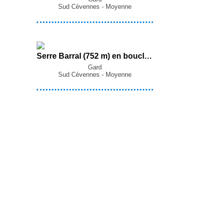
Sud Cévennes - Moyenne
Serre Barral (752 m) en boucle par les Très Toullières, le Landre, le Dolmen du Landre et Navas depuis Arre
Gard
Sud Cévennes - Moyenne