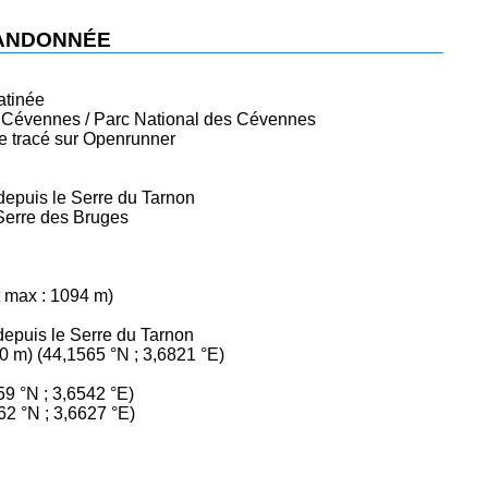
RANDONNÉE
atinée
 Cévennes / Parc National des Cévennes
 le tracé sur Openrunner
depuis le Serre du Tarnon
Serre des Bruges
t max : 1094 m)
depuis le Serre du Tarnon
0 m) (44,1565 °N ; 3,6821 °E)
9 °N ; 3,6542 °E)
62 °N ; 3,6627 °E)