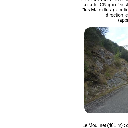
la carte IGN qui n'exis
"les Marmittes"), contin
direction l
(app
Le Moulinet (481 m) : c