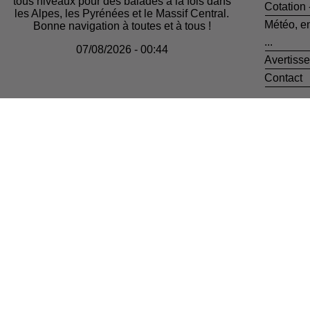
tous niveaux pour des balades à la fois dans
Cotation
les Alpes, les Pyrénées et le Massif Central.
Météo, e
Bonne navigation à toutes et à tous !
...
07/08/2026 - 00:44
Avertiss
Contact