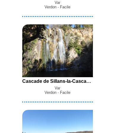
Var
Verdon - Facile
Cascade de Sillans-la-Cascade (330 m) en boucle par Salernes et les Tourons depuis Sillans-la-Cascade
Var
Verdon - Facile