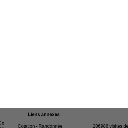
Liens annexes
 Ce
Cotation - Randonnée
206986 visites de