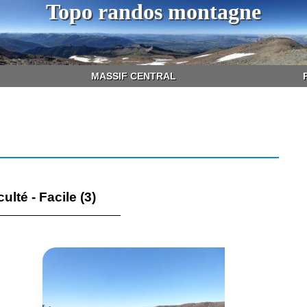
Topo randos montagne
MASSIF CENTRAL
culté - Facile (3)