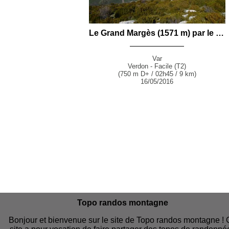
Le Grand Margès (1571 m) par le GR99 depuis Aiguines
Var
Verdon - Facile (T2)
(750 m D+ / 02h45 / 9 km)
16/05/2016
Topo randos montagne
Bonjour et bienvenue sur le site de Topo randos montagne !