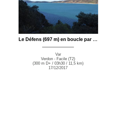
Le Défens (697 m) en boucle par le GR99 et le GR99B depuis Bauduen
Var
Verdon - Facile (T2)
(300 m D+ / 03h30 / 11,5 km)
17/12/2017