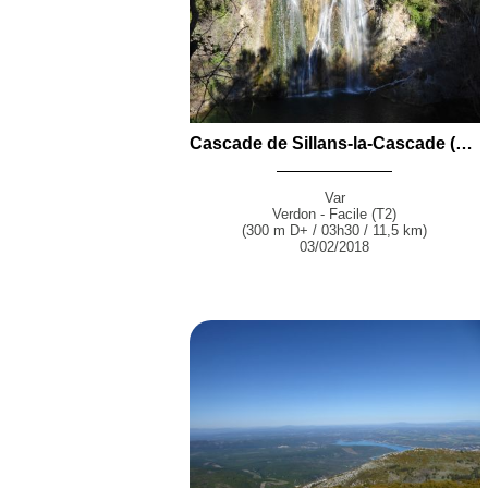
Cascade de Sillans-la-Cascade (330 m) en boucle par Salernes et les Tourons depuis Sillans-la-Cascade
Var
Verdon - Facile (T2)
(300 m D+ / 03h30 / 11,5 km)
03/02/2018