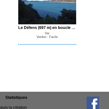
Le Défens (697 m) en boucle par le GR99 et le GR99B depuis Bauduen
Var
Verdon - Facile
Statistiques
puis la création