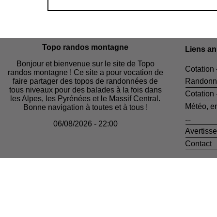
Topo randos montagne
Liens a
Bonjour et bienvenue sur le site de Topo
Cotation 
randos montagne ! Ce site a pour vocation de
faire partager des topos de randonnées de
Randonn
tous niveaux pour des balades à la fois dans
Cotation
les Alpes, les Pyrénées et le Massif Central.
Météo, e
Bonne navigation à toutes et à tous !
...
06/08/2026 - 22:00
Avertiss
Contact