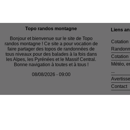
Topo randos montagne
Liens a
Bonjour et bienvenue sur le site de Topo
Cotation 
randos montagne ! Ce site a pour vocation de
faire partager des topos de randonnées de
Randonn
tous niveaux pour des balades à la fois dans
Cotation
les Alpes, les Pyrénées et le Massif Central.
Météo, e
Bonne navigation à toutes et à tous !
...
08/08/2026 - 09:00
Avertiss
Contact