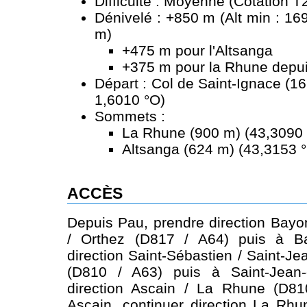
Difficulté : Moyenne (Cotation T
Dénivelé : +850 m (Alt min : 16
m)
+475 m pour l'Altsanga
+375 m pour la Rhune depui
Départ : Col de Saint-Ignace (1
1,6010 °O)
Sommets :
La Rhune (900 m) (43,3090 
Altsanga (624 m) (43,3153 °
ACCÈS
Depuis Pau, prendre direction Bay
/ Orthez (D817 / A64) puis à Ba
direction Saint-Sébastien / Saint-Jea
(D810 / A63) puis à Saint-Jean-
direction Ascain / La Rhune (D8
Ascain, continuer direction La Rhu