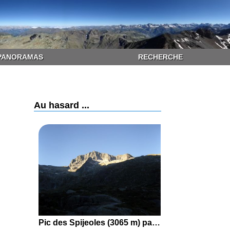
PANORAMAS
RECHERCHE
Au hasard ...
Pic des Spijeoles (3065 m) par les Lacs d'Oô, d'Espingo et Saussat depuis les Granges d'Astau (Oô)