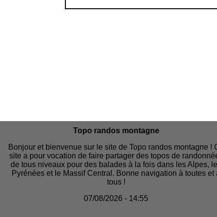
Topo randos montagne
Bonjour et bienvenue sur le site de Topo randos montagne !
site a pour vocation de faire partager des topos de randonné
de tous niveaux pour des balades à la fois dans les Alpes, l
Pyrénées et le Massif Central. Bonne navigation à toutes et
tous !
07/08/2026 - 14:55