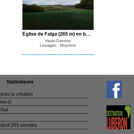
Église de Falga (265 m) en boucle par les Mourettes, le Ricas, les Tourrètes et En Cassé depuis Cambiac
Haute-Garonne
Lauragais - Moyenne
Statistiques
puis la création
ois-ci
'hui
dont 203 annotés