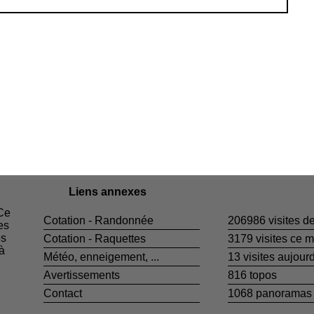
Liens annexes
 Ce
Cotation - Randonnée
206986 visites de
es
es
Cotation - Raquettes
3179 visites ce m
 à
Météo, enneigement, ...
13 visites aujourd
Avertissements
816 topos
Contact
1068 panoramas 