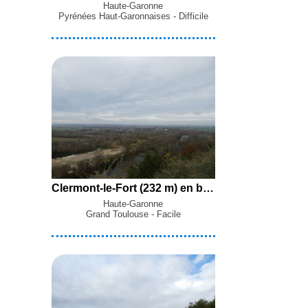
Haute-Garonne
Pyrénées Haut-Garonnaises - Difficile
Clermont-le-Fort (232 m) en boucle par le Ruisseau des Mérigues, les Tailladettes, Saint-Martin et le village de Goyrans depuis Aureville
Haute-Garonne
Grand Toulouse - Facile