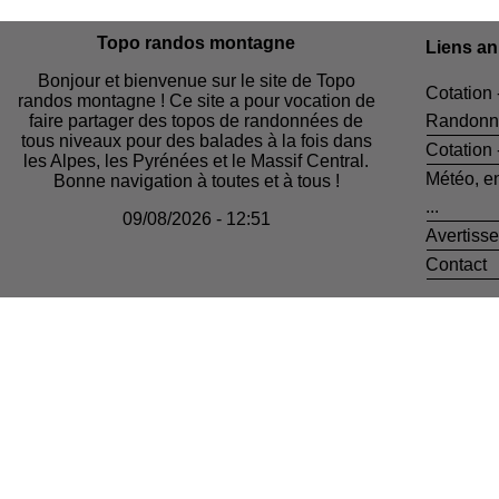
Topo randos montagne
Liens a
Bonjour et bienvenue sur le site de Topo
Cotation 
randos montagne ! Ce site a pour vocation de
faire partager des topos de randonnées de
Randonn
tous niveaux pour des balades à la fois dans
Cotation
les Alpes, les Pyrénées et le Massif Central.
Météo, e
Bonne navigation à toutes et à tous !
...
09/08/2026 - 12:51
Avertiss
Contact