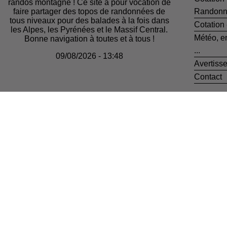
randos montagne ! Ce site a pour vocation de
faire partager des topos de randonnées de
Randonn
tous niveaux pour des balades à la fois dans
Cotation
les Alpes, les Pyrénées et le Massif Central.
Météo, e
Bonne navigation à toutes et à tous !
...
09/08/2026 - 13:48
Avertiss
Contact