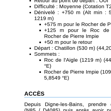
Retour au point de départ : OUI
Difficulté : Moyenne (Cotation T
Dénivelé : +750 m (Alt min : 
1219 m)
+575 m pour le Rocher de P
+125 m pour le Roc de l
Rocher de Pierre Impie
+50 m pour le retour
Départ : Chatillon (530 m) (44,2
Sommets :
Roc de l'Aigle (1219 m) (4
°E)
Rocher de Pierre Impie (109
5,8549 °E)
ACCÈS
Depuis Digne-les-Bains, prendre d
(N85 / D4085) puis après avoir p