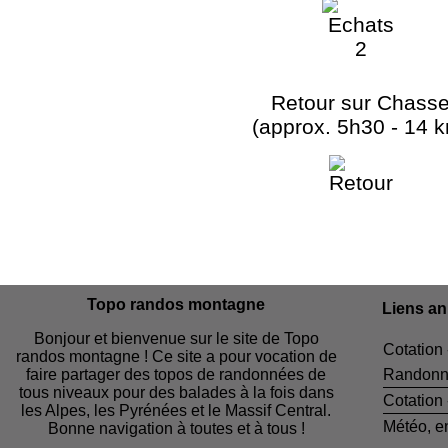
Retour sur Chass
(approx. 5h30 - 14 
Topo randos montagne
Liens a
Bonjour et bienvenue sur le site de Topo
Cotation 
randos montagne ! Ce site a pour vocation de
faire partager des topos de randonnées de
Randonn
tous niveaux pour des balades à la fois dans
Cotation
les Alpes, les Pyrénées et le Massif Central.
Météo, e
Bonne navigation à toutes et à tous !